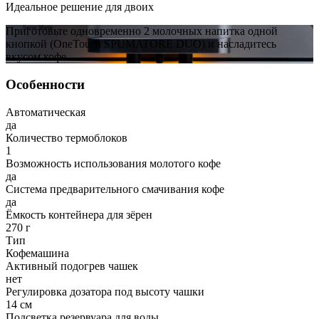
Идеальное решение для двоих
Приготовьте одновременно 2 молочных напитка одной
кнопкой (OneTouch SPUMATORE DUO) и насладитесь
вкусом кофе.
Особенности
Автоматическая
да
Количество термоблоков
1
Возможность использования молотого кофе
да
Система предварительного смачивания кофе
да
Ёмкость контейнера для зёрен
270 г
Тип
Кофемашина
Активный подогрев чашек
нет
Регулировка дозатора под высоту чашки
14 см
Подсветка резервуара для воды