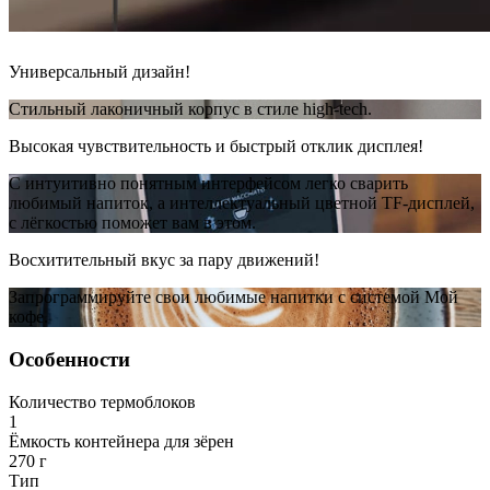
Универсальный дизайн!
Стильный лаконичный корпус в стиле high-tech.
Высокая чувствительность и быстрый отклик дисплея!
С интуитивно понятным интерфейсом легко сварить
любимый напиток, а интеллектуальный цветной TF-дисплей,
с лёгкостью поможет вам в этом.
Восхитительный вкус за пару движений!
Запрограммируйте свои любимые напитки с системой Мой
кофе.
Особенности
Количество термоблоков
1
Ёмкость контейнера для зёрен
270 г
Тип