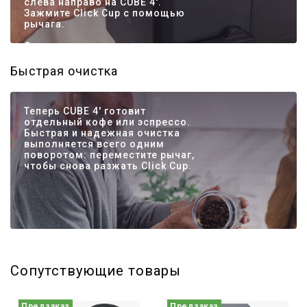
слева направо на CUBE 4'.
Зажмите Click Cup с помощью
рычага.
С этого момента все
необходимое для
приготовления идеального кофе
Быстрая очистка
или эспрессо можно настроить в
меню. Количество кофе,
температуру и профиль аромата
Теперь CUBE 4' готовит
можно отрегулировать под
отдельный кофе или эспрессо.
каждую чашку и на любой вкус.
Быстрая и надежная очистка
выполняется всего одним
поворотом: переместите рычаг,
чтобы снова разжать Click Cup.
Сопутствующие товары
Предзаказ
Предзаказ